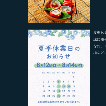
夏季休
誠に勝
なお、
場など